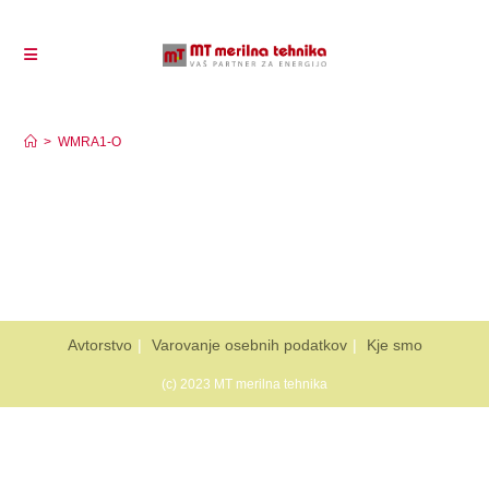
WMRA1-O
>
WMRA1-O
Avtorstvo
Varovanje osebnih podatkov
Kje smo
(c) 2023 MT merilna tehnika