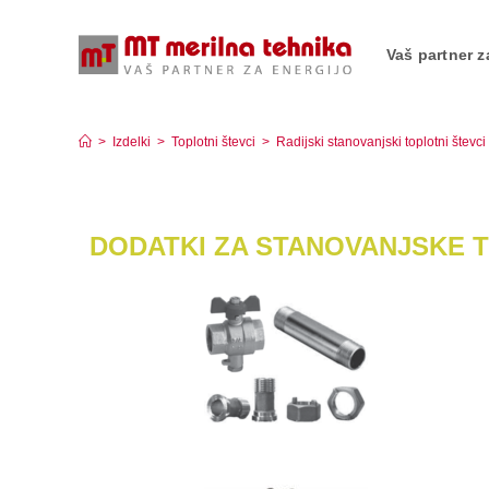
Vaš partner z
Dodatki za stanovanjske toplotne števce
>
Izdelki
>
Toplotni števci
>
Radijski stanovanjski toplotni števci
DODATKI ZA STANOVANJSKE 