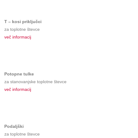
T – kosi priključci
za toplotne števce
več informacij
Potopne tulke
za stanovanjske toplotne števce
več informacij
Podaljški
za toplotne števce