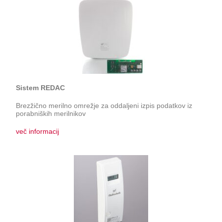
Sistem REDAC
Brezžično merilno omrežje za oddaljeni izpis podatkov iz
porabniških merilnikov
več informacij