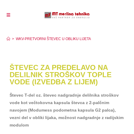
WKV-PRETVORNI ŠTEVEC U OBLIKU LIJETA
>
WKV-PRETVORNI ŠTEVEC U OBLIKU LIJETA
ŠTEVEC ZA PREDELAVO NA
DELILNIK STROŠKOV TOPLE
VODE (IZVEDBA Z LIJEM)
Števec T-del oz. števec nadgradnje delilnika stroškov
vode kot večtokovna kapsula števca z 2-palčnim
navojem (Modumess podometna kapsula G2 palca),
vezni del v obliki lijaka, možnost nadgradnje z radijskim
modulom