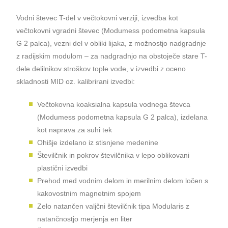
Vodni števec T-del v večtokovni verziji, izvedba kot
večtokovni vgradni števec (Modumess podometna kapsula
G 2 palca), vezni del v obliki lijaka, z možnostjo nadgradnje
z radijskim modulom – za nadgradnjo na obstoječe stare T-
dele delilnikov stroškov tople vode, v izvedbi z oceno
skladnosti MID oz. kalibrirani izvedbi:
Večtokovna koaksialna kapsula vodnega števca
(Modumess podometna kapsula G 2 palca), izdelana
kot naprava za suhi tek
Ohišje izdelano iz stisnjene medenine
Številčnik in pokrov številčnika v lepo oblikovani
plastični izvedbi
Prehod med vodnim delom in merilnim delom ločen s
kakovostnim magnetnim spojem
Zelo natančen valjčni številčnik tipa Modularis z
natančnostjo merjenja en liter