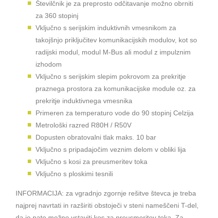
Številčnik je za preprosto odčitavanje možno obrniti
za 360 stopinj
Vključno s serijskim induktivnih vmesnikom za
takojšnjo priključitev komunikacijskih modulov, kot so
radijski modul, modul M-Bus ali modul z impulznim
izhodom
Vključno s serijskim slepim pokrovom za prekritje
praznega prostora za komunikacijske module oz. za
prekritje induktivnega vmesnika
Primeren za temperaturo vode do 90 stopinj Celzija
Metrološki razred R80H / R50V
Dopusten obratovalni tlak maks. 10 bar
Vključno s pripadajočim veznim delom v obliki lija
Vključno s kosi za preusmeritev toka
Vključno s ploskimi tesnili
INFORMACIJA: za vgradnjo zgornje rešitve števca je treba
najprej navrtati in razširiti obstoječi v steni nameščeni T-del,
da je nato možno vstaviti kos za preusmeritev toka. Za