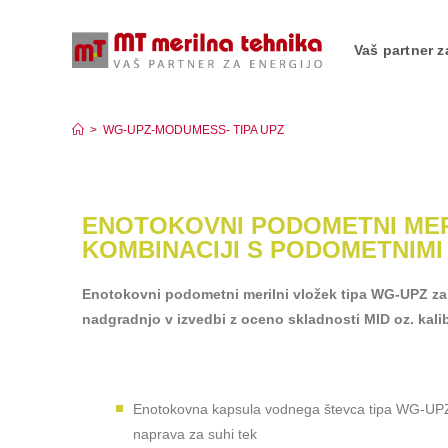
Vaš partner z
WG-UPZ-MODUMESS- TIPA UPZ
>
WG-UPZ-MODUMESS- TIPA UPZ
ENOTOKOVNI PODOMETNI MER
KOMBINACIJI S PODOMETNIMI 
Enotokovni podometni merilni vložek tipa WG-UPZ za 
nadgradnjo v izvedbi z oceno skladnosti MID oz. kalib
Enotokovna kapsula vodnega števca tipa WG-UP
naprava za suhi tek