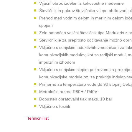
Vijačni obroč izdelan iz kakovostne medenine
Številčnik in pokrov številčnika v lepo oblikovani pl
Prehod med vodnim delom in merilnim delom loč
spojem
Zelo natančen valjčni številčnik tipa Modularis z n
Številčnik je za preprosto odčitavanje možno obrni
Vključno s serijskim induktivnih vmesnikom za takoj
komunikacijskih modulov, kot so radijski modul, 
impulznim izhodom
Vključno s serijskim slepim pokrovom za prekritje
komunikacijske module oz. za prekritje induktivn
Primerno za temperaturo vode do 90 stopinj Celzi
Metrološki razred R80H / R40V
Dopusten obratovalni tlak maks. 10 bar
Vključno s tesnili
Tehnični list