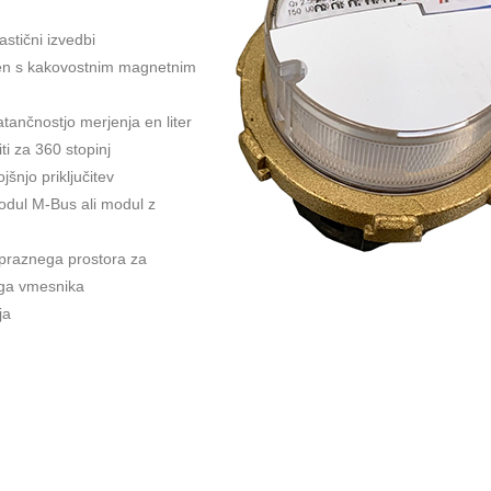
astični izvedbi
en s kakovostnim magnetnim
atančnostjo merjenja en liter
ti za 360 stopinj
šnjo priključitev
modul M-Bus ali modul z
 praznega prostora za
ega vmesnika
ja