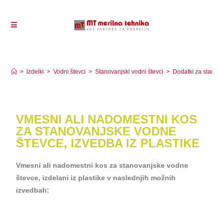
Vmesni ali nadomestni kos za stanovanjske vodne
števce, izvedba iz plastike
>
Izdelki
>
Vodni števci
>
Stanovanjski vodni števci
>
Dodatki za stanov
VMESNI ALI NADOMESTNI KOS
ZA STANOVANJSKE VODNE
ŠTEVCE, IZVEDBA IZ PLASTIKE
Vmesni ali nadomestni kos za stanovanjske vodne
števce, izdelani iz plastike v naslednjih možnih
izvedbah: