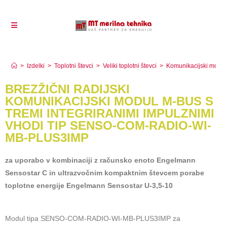
SENSO-COM-RADIO-WI-MB-PLUS3IMP
>
Izdelki
>
Toplotni števci
>
Veliki toplotni števci
>
Komunikacijski moduli
BREZŽIČNI RADIJSKI
KOMUNIKACIJSKI MODUL M-BUS S
TREMI INTEGRIRANIMI IMPULZNIMI
VHODI TIP SENSO-COM-RADIO-WI-
MB-PLUS3IMP
za uporabo v kombinaciji z računsko enoto Engelmann
Sensostar C in ultrazvočnim kompaktnim števcem porabe
toplotne energije Engelmann Sensostar U-3,5-10
Modul tipa SENSO-COM-RADIO-WI-MB-PLUS3IMP za