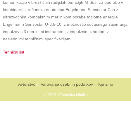
komunikacijo v brezžičnih radijskih omrežjih M-Bus, za uporabo v
kombinaciji z računsko enoto tipa Engelmann Sensostar C in z
ultrazvočnim kompaktnim merilnikom porabe toplotne energije
Engelmann Sensostar U-3,5-10, z možnostjo sočasnega zajemanja
impulzov s 3 merilnimi instrumenti z impulznim izhodom z
naslednjimi tehničnimi specifikacijami:
Tehnični list
Avtorstvo
Varovanje osebnih podatkov
Kje smo
(c) 2023 MT merilna tehnika