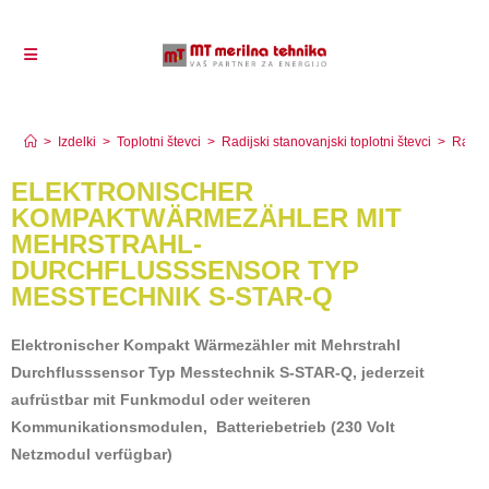
S-STAR-Q
>
Izdelki
>
Toplotni števci
>
Radijski stanovanjski toplotni števci
>
Radijs
ELEKTRONISCHER
KOMPAKTWÄRMEZÄHLER MIT
MEHRSTRAHL-
DURCHFLUSSSENSOR TYP
MESSTECHNIK S-STAR-Q
Elektronischer Kompakt Wärmezähler mit Mehrstrahl
Durchflusssensor Typ Messtechnik S-STAR-Q, jederzeit
aufrüstbar mit Funkmodul oder weiteren
Kommunikationsmodulen,
Batteriebetrieb (230 Volt
Netzmodul verfügbar)