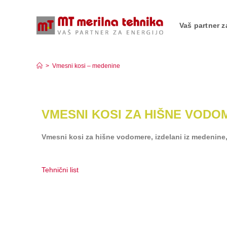
Vaš partner z
Vmesni kosi – medenine
>
Vmesni kosi – medenine
VMESNI KOSI ZA HIŠNE VODO
Vmesni kosi za hišne vodomere, izdelani iz medenine
Tehnični list