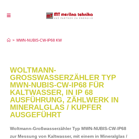
MWN-NUBIS-CW-IP68 KW
>
MWN-NUBIS-CW-IP68 KW
WOLTMANN-
GROSSWASSERZÄHLER TYP M
WN-NUBIS-CW-IP68 FÜR K
ALTWASSER, IN IP 68 A
USFÜHRUNG, ZÄHLWERK IN M
INERALGLAS / KUPFER A
USGEFÜHRT
Woltmann-Großwasserzähler Typ MWN-NUBIS-CW-IP68
zur Messung von Kaltwasser, mit einem in Mineralglas /