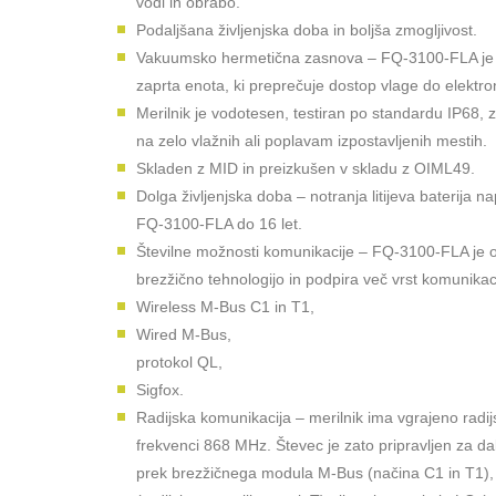
vodi in obrabo.
Podaljšana življenjska doba in boljša zmogljivost.
Vakuumsko hermetična zasnova – FQ-3100-FLA je 
zaprta enota, ki preprečuje dostop vlage do elektro
Merilnik je vodotesen, testiran po standardu IP68, 
na zelo vlažnih ali poplavam izpostavljenih mestih.
Skladen z MID in preizkušen v skladu z OIML49.
Dolga življenjska doba – notranja litijeva baterija 
FQ-3100-FLA do 16 let.
Številne možnosti komunikacije – FQ-3100-FLA je 
brezžično tehnologijo in podpira več vrst komunikaci
Wireless M-Bus C1 in T1,
Wired M-Bus,
protokol QL,
Sigfox.
Radijska komunikacija – merilnik ima vgrajeno radi
frekvenci 868 MHz. Števec je zato pripravljen za dal
prek brezžičnega modula M-Bus (načina C1 in T1), 