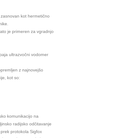
zasnovan kot hermetično
nike.
zato je primeren za vgradnjo
napaja ultrazvočni vodomer
opremljen z najnovejšo
je, kot so:
jsko komunikacijo na
jinsko radijsko odčitavanje
prek protokola Sigfox