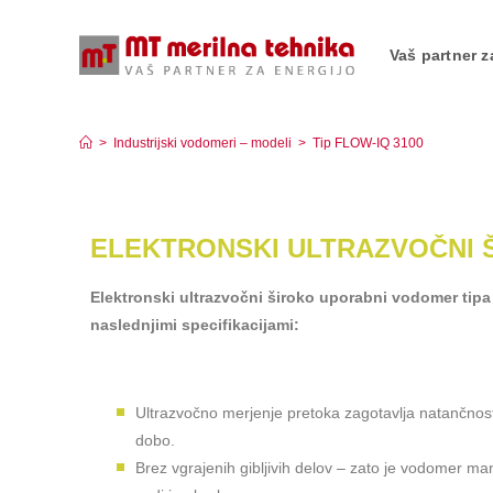
Vaš partner z
Tip FLOW-IQ 3100
>
Industrijski vodomeri – modeli
>
Tip FLOW-IQ 3100
ELEKTRONSKI ULTRAZVOČNI 
Elektronski ultrazvočni široko uporabni vodomer tip
naslednjimi specifikacijami:
Ultrazvočno merjenje pretoka zagotavlja natančnost 
dobo.
Brez vgrajenih gibljivih delov – zato je vodomer man