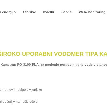
a energijo
Storitve
Izdelki
Servis
Web-Monitoring 
ŠIROKO UPORABNI VODOMER TIPA KA
a Kamstrup FQ-3100-FLA, za merjenje porabe hladne vode v stanov
meritev in dolgo življenjsko
j občutljiv na nečistoče v