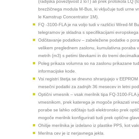
(radijska povezljivost z loT) ali prek protokola LQ (
brezžičnega modula M-Bus, ki vključuje tudi urne v
le Kamstrup Concentrator 1M).
FQ -3100-FLA je na voljo tudi v različici Wired-M B
telegramov je skladna s specifikacijami evropske
Odčitavanje podatkov – zabeležene podatke o porab
velikem preglednem zaslonu, kumulativna poraba vo
metrih (m3) s petimi števkami in do tremi decimalkam
Poleg prikaza volumna so na zaslonu prikazane tudi
informacijske kode.
Vsi registri štetja se dnevno shranjujejo v EEPROM 
mesečni podatki za zadnjih 36 mesecev in letni poda
Optični vmesnik – vsak merilnik tipa FQ-3100-FLA j
vmesnikom, prek katerega je mogoče prikazati vred
porabe se lahko odčitajo tudi elektronsko prek opti
mogoče merilnik konfigurirati tudi prek optične glav
Ohišje merilnika je izdelano iz plastike PPS, kot 
Merilna cev je iz nerjavnega jekla.