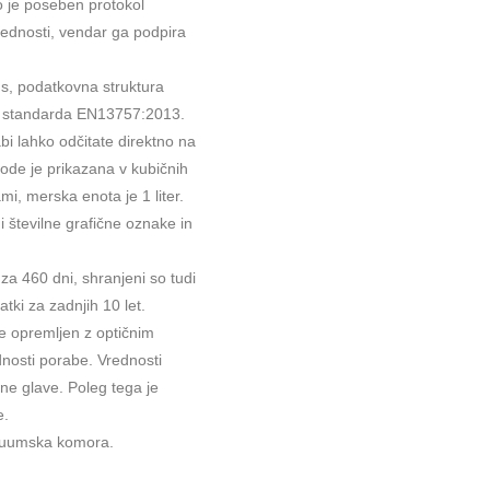
to je poseben protokol
rednosti, vendar ga podpira
us, podatkovna struktura
ga standarda EN13757:2013.
i lahko odčitate direktno na
de je prikazana v kubičnih
i, merska enota je 1 liter.
 številne grafične oznake in
za 460 dni, shranjeni so tudi
tki za zadnjih 10 let.
e opremljen z optičnim
nosti porabe. Vrednosti
čne glave. Poleg tega je
e.
vakuumska komora.