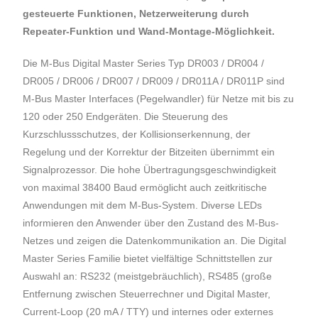
gesteuerte Funktionen, Netzerweiterung durch
Repeater-Funktion und Wand-Montage-Möglichkeit.
Die M-Bus Digital Master Series Typ DR003 / DR004 /
DR005 / DR006 / DR007 / DR009 / DR011A / DR011P sind
M-Bus Master Interfaces (Pegelwandler) für Netze mit bis zu
120 oder 250 Endgeräten. Die Steuerung des
Kurzschlussschutzes, der Kollisionserkennung, der
Regelung und der Korrektur der Bitzeiten übernimmt ein
Signalprozessor. Die hohe Übertragungsgeschwindigkeit
von maximal 38400 Baud ermöglicht auch zeitkritische
Anwendungen mit dem M-Bus-System. Diverse LEDs
informieren den Anwender über den Zustand des M-Bus-
Netzes und zeigen die Datenkommunikation an. Die Digital
Master Series Familie bietet vielfältige Schnittstellen zur
Auswahl an: RS232 (meistgebräuchlich), RS485 (große
Entfernung zwischen Steuerrechner und Digital Master,
Current-Loop (20 mA / TTY) und internes oder externes