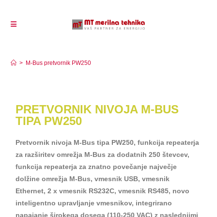
M-Bus pretvornik PW250
>
M-Bus pretvornik PW250
PRETVORNIK NIVOJA M-BUS
TIPA PW250
Pretvornik nivoja M-Bus tipa PW250, funkcija repeaterja
za razširitev omrežja M-Bus za dodatnih 250 števcev,
funkcija repeaterja za znatno povečanje največje
dolžine omrežja M-Bus, vmesnik USB, vmesnik
Ethernet, 2 x vmesnik RS232C, vmesnik RS485, novo
inteligentno upravljanje vmesnikov, integrirano
napajanje širokega dosega (110-250 VAC) z naslednjimi