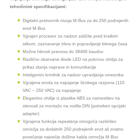
tehničnimi specifikacijami:
Digitalni pretvornik nivoja M-Bus za do 250 podrejenih
enot M-Bus
Vgrajen procesor za nadzor zaščite pred kratkim
stikom, zaznavanje trkov in popravljanje bitnega časa
Možne hitrosti prenosa do 38400 baudov
Različno obarvane diode LED na pokrovu ohišja za
prikaz stanja naprave in komunikacije
Inteligentni krmilnik za nadzor upravljanja vmesnika
Vgrajena enota za napajanje širokega razpona (110
VAC – 250 VAC) za napajanje
Elegantno ohišje iz plastike ABS za namestitev na
stenoali za montažo na vodila DIN (potreben opcijski
adapter)
Vgrajena funkcija repeaterja omogoča razširitev
omrežja za dodatnih 250 podrejenih enot ali znatno
povečanje največje dolžine kabla omrežja M-Bus