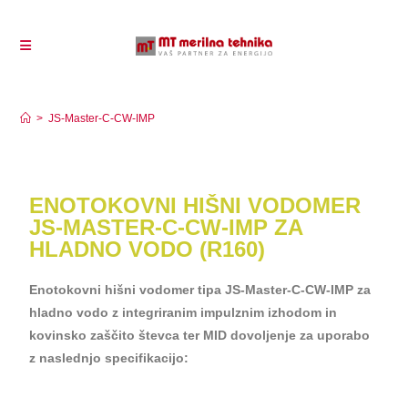
JS-Master-C-CW-IMP
>
JS-Master-C-CW-IMP
ENOTOKOVNI HIŠNI VODOMER
JS-MASTER-C-CW-IMP ZA
HLADNO VODO (R160)
Enotokovni hišni vodomer tipa JS-Master-C-CW-IMP za
hladno vodo z integriranim impulznim izhodom in
kovinsko zaščito števca ter MID dovoljenje za uporabo
z naslednjo specifikacijo: