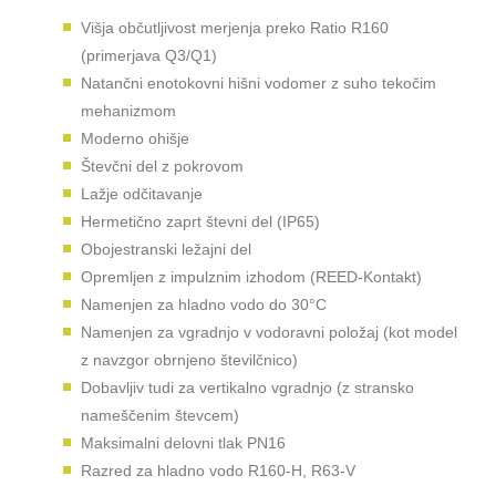
Višja občutljivost merjenja preko Ratio R160
(primerjava Q3/Q1)
Natančni enotokovni hišni vodomer z suho tekočim
mehanizmom
Moderno ohišje
Števčni del z pokrovom
Lažje odčitavanje
Hermetično zaprt števni del (IP65)
Obojestranski ležajni del
Opremljen z impulznim izhodom (REED-Kontakt)
Namenjen za hladno vodo do 30°C
Namenjen za vgradnjo v vodoravni položaj (kot model
z navzgor obrnjeno številčnico)
Dobavljiv tudi za vertikalno vgradnjo (z stransko
nameščenim števcem)
Maksimalni delovni tlak PN16
Razred za hladno vodo R160-H, R63-V