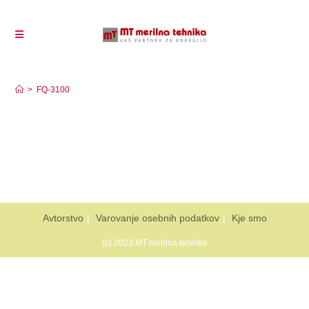
FQ-3100
>
FQ-3100
Avtorstvo
Varovanje osebnih podatkov
Kje smo
(c) 2023 MT merilna tehnika