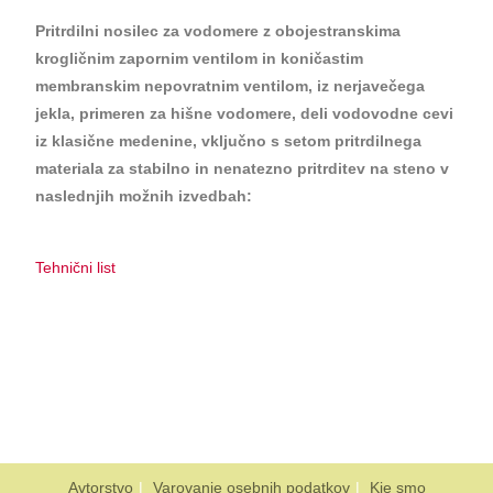
Pritrdilni nosilec za vodomere z obojestranskima
krogličnim zapornim ventilom in koničastim
membranskim nepovratnim ventilom, iz nerjavečega
jekla, primeren za hišne vodomere, deli vodovodne cevi
iz klasične medenine, vključno s setom pritrdilnega
materiala za stabilno in nenatezno pritrditev na steno v
naslednjih možnih izvedbah:
Tehnični list
Avtorstvo
Varovanje osebnih podatkov
Kje smo