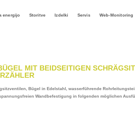
a energijo
Storitve
Izdelki
Servis
Web-Monitoring 
il Edelstahl
GEL MIT BEIDSEITIGEN SCHRÄGSIT
ERZÄHLER
sitzventilen, Bügel in Edelstahl, wasserführende Rohrleitungste
nd spannungsfreien Wandbefestigung in folgenden möglichen Aus