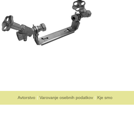
Avtorstvo
Varovanje osebnih podatkov
Kje smo