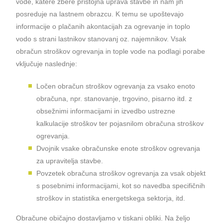
vode, katere zbere pristojna uprava stavbe in nam jih
posreduje na lastnem obrazcu. K temu se upoštevajo
informacije o plačanih akontacijah za ogrevanje in toplo
vodo s strani lastnikov stanovanj oz. najemnikov. Vsak
obračun stroškov ogrevanja in tople vode na podlagi porabe
vključuje naslednje:
Ločen obračun stroškov ogrevanja za vsako enoto
obračuna, npr. stanovanje, trgovino, pisarno itd. z
obsežnimi informacijami in izvedbo ustrezne
kalkulacije stroškov ter pojasnilom obračuna stroškov
ogrevanja.
Dvojnik vsake obračunske enote stroškov ogrevanja
za upravitelja stavbe.
Povzetek obračuna stroškov ogrevanja za vsak objekt
s posebnimi informacijami, kot so navedba specifičnih
stroškov in statistika energetskega sektorja, itd.
Obračune običajno dostavljamo v tiskani obliki. Na željo