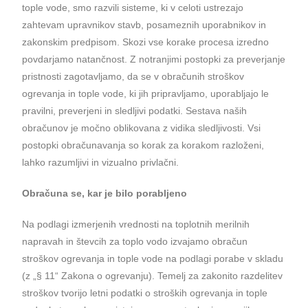
tople vode, smo razvili sisteme, ki v celoti ustrezajo
zahtevam upravnikov stavb, posameznih uporabnikov in
zakonskim predpisom. Skozi vse korake procesa izredno
povdarjamo natančnost. Z notranjimi postopki za preverjanje
pristnosti zagotavljamo, da se v obračunih stroškov
ogrevanja in tople vode, ki jih pripravljamo, uporabljajo le
pravilni, preverjeni in sledljivi podatki. Sestava naših
obračunov je močno oblikovana z vidika sledljivosti. Vsi
postopki obračunavanja so korak za korakom razloženi,
lahko razumljivi in vizualno privlačni.
Obračuna se, kar je bilo porabljeno
Na podlagi izmerjenih vrednosti na toplotnih merilnih
napravah in števcih za toplo vodo izvajamo obračun
stroškov ogrevanja in tople vode na podlagi porabe v skladu
(z „§ 11“ Zakona o ogrevanju). Temelj za zakonito razdelitev
stroškov tvorijo letni podatki o stroških ogrevanja in tople