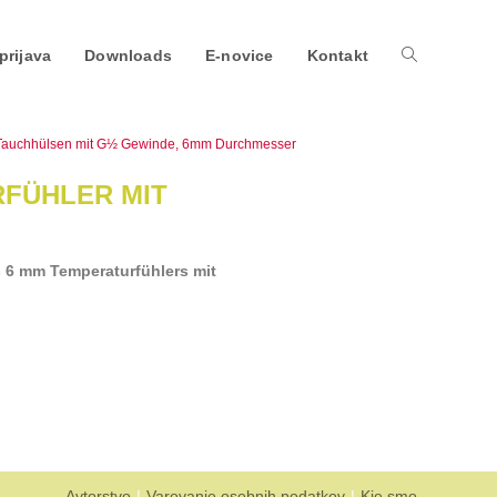
prijava
Downloads
E-novice
Kontakt
 Tauchhülsen mit G½ Gewinde, 6mm Durchmesser
RFÜHLER MIT
s 6 mm Temperaturfühlers mit
Avtorstvo
Varovanje osebnih podatkov
Kje smo