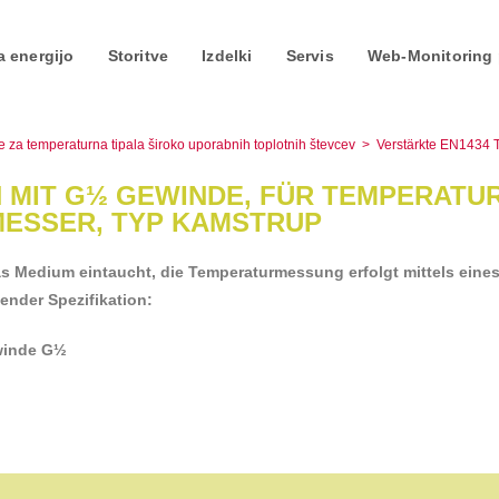
a energijo
Storitve
Izdelki
Servis
Web-Monitoring 
e, 6mm Durchmesser
e za temperaturna tipala široko uporabnih toplotnih števcev
>
Verstärkte EN1434
 MIT G½ GEWINDE, FÜR TEMPERATU
MESSER, TYP KAMSTRUP
as Medium eintaucht, die Temperaturmessung erfolgt mittels eine
ender Spezifikation:
ewinde G½