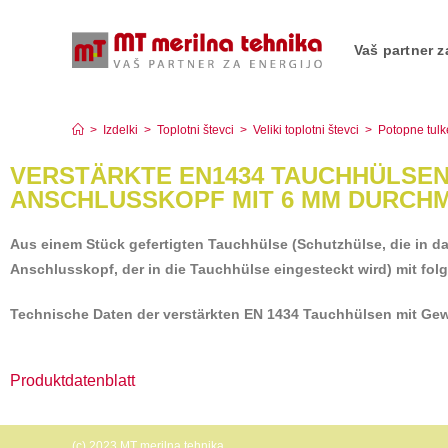
Vaš partner z
Verstärkte EN1434 Tauchhülsen mit G½ Gewind
>
Izdelki
>
Toplotni števci
>
Veliki toplotni števci
>
Potopne tulk
VERSTÄRKTE EN1434 TAUCHHÜLSEN
ANSCHLUSSKOPF MIT 6 MM DURCH
Aus einem Stück gefertigten Tauchhülse (Schutzhülse, die in d
Anschlusskopf, der in die Tauchhülse eingesteckt wird) mit folg
Technische Daten der verstärkten EN 1434 Tauchhülsen mit G
Produktdatenblatt
(c) 2023 MT merilna tehnika