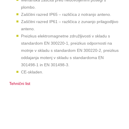
Mehanska zaščita pred nedovoljenimi posegi s
plombo.
Zaščitni razred IP65 – različica z notranjo anteno.
Zaščitni razred IP61 – različica z zunanjo prilagodljivo
anteno.
Preizkus elektromagnetne združljivosti v skladu s
standardom EN 300220-1, preizkus odpornosti na
motnje v skladu s standardom EN 300220-2, preizkus
oddajanja motenj v skladu s standardoma EN
301498-1 in EN 301498-3.
CE-skladen.
Tehnični list